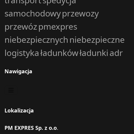
transport
spedycja
samochodowy
przewozy
przewóz
pmexpres
niebezpiecznych
niebezpieczne
logistyka
ładunków
ładunki
adr
Nawigacja
Lokalizacja
PM EXPRES Sp. z o.o
.