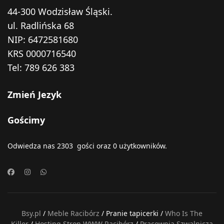
44-300 Wodzisław Śląski.
ul. Radlińska 68
NIP: 6472581680
KRS 0000716540
Tel:
789 626 383
Zmień Jezyk
Gościmy
Odwiedza nas 2303 gości oraz 0 użytkowników.
Bsy.pl
/
Meble Racibórz
/ Pranie tapicerki /
Who Is The
Killer
/
Hosting Stron WWW Racibórz
/
Pracownia Szwalnicza