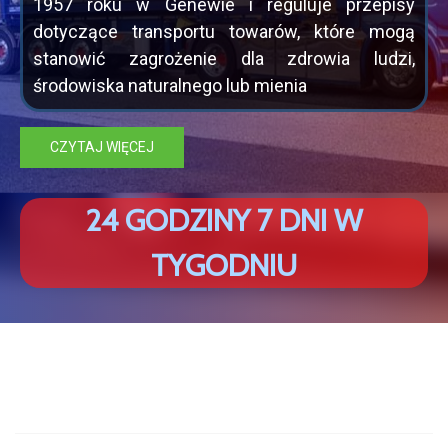
1957 roku w Genewie i reguluje przepisy
dotyczące transportu towarów, które mogą
stanowić zagrożenie dla zdrowia ludzi,
środowiska naturalnego lub mienia
CZYTAJ WIĘCEJ
2
4
G
O
D
Z
I
N
Y
7
D
N
I
W
T
Y
G
O
D
N
I
U