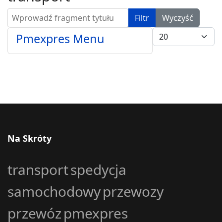
Wprowadź fragment tytułu
Filtr
Wyczyść
Pokaż #
Pmexpres Menu
Na Skróty
transport
spedycja
samochodowy
przewozy
przewóz
pmexpres