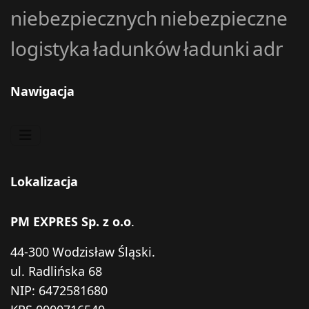
niebezpiecznych
niebezpieczne
logistyka
ładunków
ładunki
adr
Nawigacja
Lokalizacja
PM EXPRES Sp. z o.o
.
44-300 Wodzisław Śląski.
ul. Radlińska 68
NIP: 6472581680