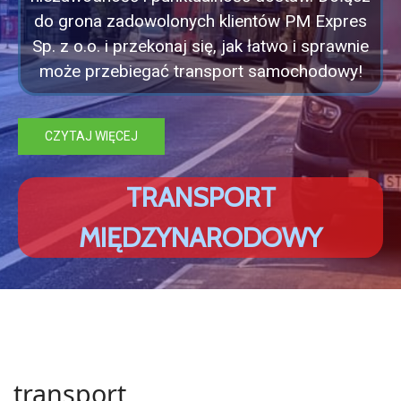
do grona zadowolonych klientów PM Expres
Sp. z o.o. i przekonaj się, jak łatwo i sprawnie
może przebiegać transport samochodowy!
CZYTAJ WIĘCEJ
T
R
A
N
S
P
O
R
T
M
I
Ę
D
Z
Y
N
A
R
O
D
O
W
Y
transport