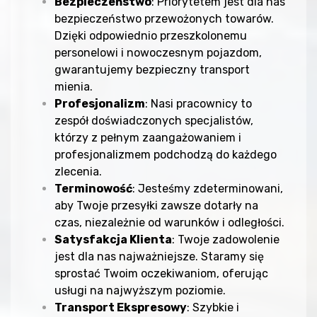
Bezpieczeństwo
: Priorytetem jest dla nas
bezpieczeństwo przewożonych towarów.
Dzięki odpowiednio przeszkolonemu
personelowi i nowoczesnym pojazdom,
gwarantujemy bezpieczny transport
mienia.
Profesjonalizm
: Nasi pracownicy to
zespół doświadczonych specjalistów,
którzy z pełnym zaangażowaniem i
profesjonalizmem podchodzą do każdego
zlecenia.
Terminowość
: Jesteśmy zdeterminowani,
aby Twoje przesyłki zawsze dotarły na
czas, niezależnie od warunków i odległości.
Satysfakcja Klienta
: Twoje zadowolenie
jest dla nas najważniejsze. Staramy się
sprostać Twoim oczekiwaniom, oferując
usługi na najwyższym poziomie.
Transport Ekspresowy
: Szybkie i