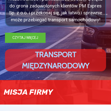
do grona zadowolonych klientów PM Expres
Sp. z o.o. i przekonaj się, jak łatwo i sprawnie
może przebiegać transport samochodowy!
CZYTAJ WIĘCEJ
T
R
A
N
S
P
O
R
T
M
I
Ę
D
Z
Y
N
A
R
O
D
O
W
Y
MISJA FIRMY